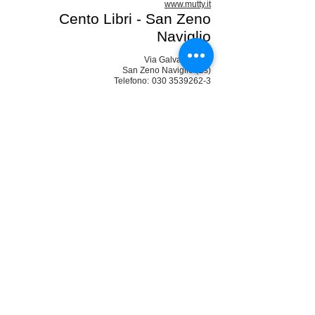
www.mutty.it
Cento Libri - San Zeno
Naviglio
Via Galvani, 6 c/d
San Zeno Naviglio (Bs)
Telefono:
030 3539262-3
www.centolibri.it
Libreria Giannino Stoppani -
Bologna
Via Francesco Rizzoli, 1
40124 Bologna
Telefono:
051 227337
www.gianninostoppani.it
© 2014 by Accipicchia Design srl -
Bologna - P.I.
04110250372
Cookie Policy
|
Privacy Policy