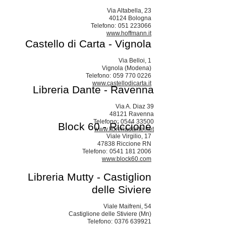
Via Altabella, 23
40124 Bologna
Telefono:
051 223066
www.hoffmann.it
Castello di Carta - Vignola
Via Belloi, 1
Vignola (Modena)
Telefono:
059 770 0226
www.castellodicarta.it
Libreria Dante - Ravenna
Via A. Diaz 39
48121 Ravenna
Telefono:
0544 33500
Block 60 - Riccione
www.libreriadante.net‎
Viale Virgilio, 17
47838 Riccione RN
Telefono:
0541 181 2006
www.block60.com
Libreria Mutty - Castiglion
delle Siviere
Viale Maifreni, 54
Castiglione delle Stiviere (Mn)
Telefono:
0376 639921