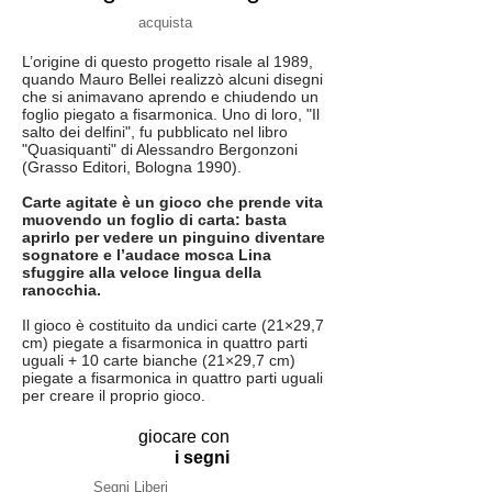
acquista
L’origine di questo progetto risale al 1989,
quando Mauro Bellei realizzò alcuni disegni
che si animavano aprendo e chiudendo un
foglio piegato a fisarmonica. Uno di loro, "Il
salto dei delfini", fu pubblicato nel libro
"Quasiquanti" di Alessandro Bergonzoni
(Grasso Editori, Bologna 1990).
Carte agitate è un gioco che prende vita
muovendo un foglio di carta: basta
aprirlo per vedere un pinguino diventare
sognatore e l’audace mosca Lina
sfuggire alla veloce lingua della
ranocchia.
Il gioco è costituito da undici carte (21×29,7
cm) piegate a fisarmonica in quattro parti
uguali + 10 carte bianche (21×29,7 cm)
piegate a fisarmonica in quattro parti uguali
per creare il proprio gioco.
giocare con
i segni
Segni Liberi